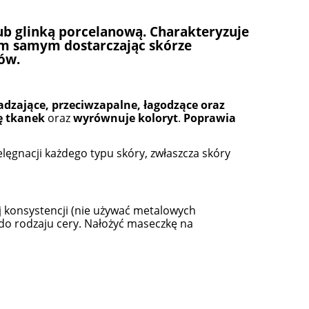
lub glinką porcelanową. Charakteryzuje
ym samym dostarczając skórze
ów.
adzające, przeciwzapalne, łagodzące oraz
ę tkanek
oraz
wyrównuje koloryt
.
Poprawia
ielęgnacji każdego typu skóry, zwłaszcza skóry
 konsystencji (nie używać metalowych
o rodzaju cery. Nałożyć maseczkę na