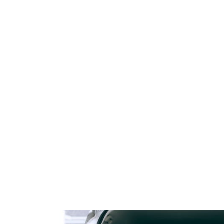
ELARNY z Kolagenem i
162 Krem Ochrona Mikrobio
Algami Colway
50 ml Purles
59,90 zł
119,00 zł
79,00 zł
124,90 zł
a regularna:
Cena regularna:
do koszyka
do koszyka