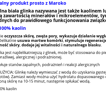
alny produkt prosto z Maroko
lna biała glinka nazywana jest także kaolinem 
żą zawartością minerałów i mikroelementów, t
dnych do prawidłowego funkcjonowania związk
 100% kaolin
nie
oczyszcza skórę, zwęża pory, wykazuje działanie wygł
 Delikatnie
usuwa martwe komórki
,
stymuluje regeneracj
zność skóry
,
dodaje jej witalności i naturalnego blasku
.
inka jest najdelikatniejszą z glinek, może być stosowana do p
rażliwej, alergicznej i podrażnionej.
łuje stanów zapalnych, podrażnień i reakcji alergicznych
ŻYCIA: Glinkę należy wymieszać z wodą do uzyskania gęstej
tów). Zamiast wody można użyć hydrolatu dopasowanego d
oną skórę na 10-15 minut, następnie spłukać wodą.
00% kaolin