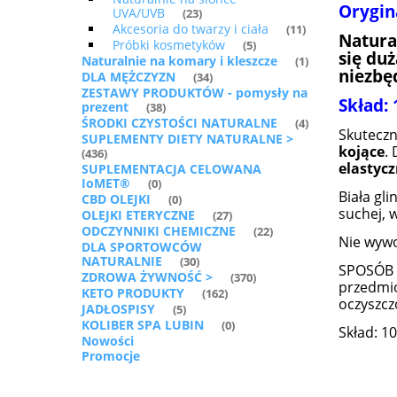
Orygin
UVA/UVB
(23)
Akcesoria do twarzy i ciała
(11)
Natura
Próbki kosmetyków
(5)
się du
Naturalnie na komary i kleszcze
(1)
niezbę
DLA MĘŻCZYZN
(34)
ZESTAWY PRODUKTÓW - pomysły na
Skład:
prezent
(38)
ŚRODKI CZYSTOŚCI NATURALNE
(4)
Skutecz
SUPLEMENTY DIETY NATURALNE >
kojące
.
(436)
elastyc
SUPLEMENTACJA CELOWANA
IoMET®
(0)
Biała gl
CBD OLEJKI
(0)
suchej, w
OLEJKI ETERYCZNE
(27)
ODCZYNNIKI CHEMICZNE
(22)
Nie wywo
DLA SPORTOWCÓW
NATURALNIE
(30)
SPOSÓB U
ZDROWA ŻYWNOŚĆ >
(370)
przedmio
KETO PRODUKTY
(162)
oczyszcz
JADŁOSPISY
(5)
KOLIBER SPA LUBIN
(0)
Skład: 1
Nowości
Promocje