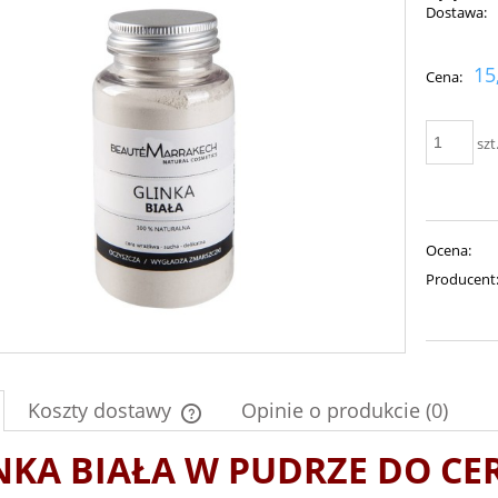
Dostawa:
Cena nie zawiera ewent
15
Cena:
płatności
szt
Ocena:
Producent
Koszty dostawy
Opinie o produkcie (0)
NKA BIAŁA W PUDRZE DO CER
Cena nie zawiera ewentualnych kosztów
płatności