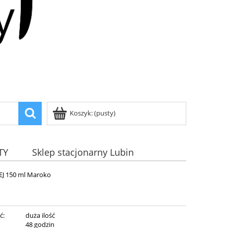
Koszyk:
(pusty)
TY
Sklep stacjonarny Lubin
EJ 150 ml Maroko
ć:
duża ilość
:
48 godzin