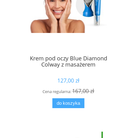
Krem pod oczy Blue Diamond
Płyn MIC
Colway z masażerem
127,00 zł
167,00 zł
Cena regularna:
Cen
do koszyka