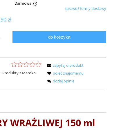
Darmowa
sprawdź formy dostawy
ualnych kosztów
,90 zł
do koszyka
.
zapytaj o produkt
:
Produkty z Maroko
poleć znajomemu
dodaj opinię
Y WRAŻLIWEJ 150 ml