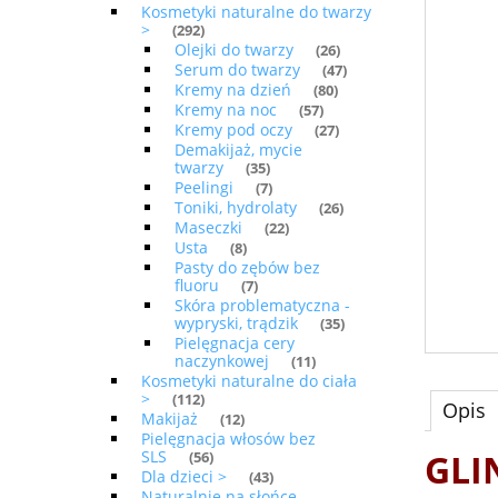
Kosmetyki naturalne do twarzy
>
(292)
Olejki do twarzy
(26)
Serum do twarzy
(47)
Kremy na dzień
(80)
Kremy na noc
(57)
Kremy pod oczy
(27)
Demakijaż, mycie
twarzy
(35)
Peelingi
(7)
Toniki, hydrolaty
(26)
Maseczki
(22)
Usta
(8)
Pasty do zębów bez
fluoru
(7)
Skóra problematyczna -
wypryski, trądzik
(35)
Pielęgnacja cery
naczynkowej
(11)
Kosmetyki naturalne do ciała
>
(112)
Opis
Makijaż
(12)
Pielęgnacja włosów bez
SLS
GLI
(56)
Dla dzieci >
(43)
Naturalnie na słońce