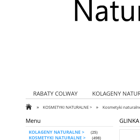
RABATY COLWAY
KOLAGENY NATU
»
»
ZDROWA ŻYWNOŚĆ
KOSMETYKI NATURALNE >
Kosmetyki naturalne
Menu
GLINKA 
KOLAGENY NATURALNE >
(25)
KOSMETYKI NATURALNE >
(498)