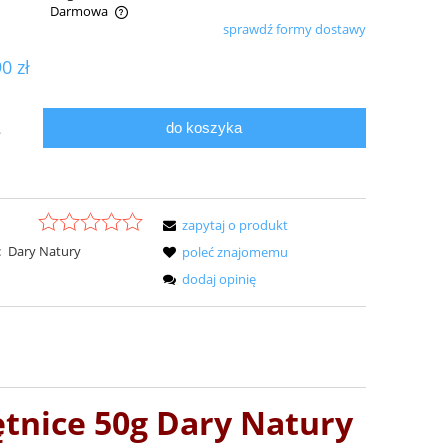
Darmowa
sprawdź formy dostawy
ualnych kosztów
90 zł
do koszyka
.
zapytaj o produkt
:
Dary Natury
poleć znajomemu
dodaj opinię
tnice 50g Dary Natury