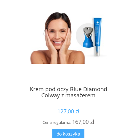
Krem pod oczy Blue Diamond
Płyn MIC
Colway z masażerem
127,00 zł
167,00 zł
Cena regularna:
Cen
do koszyka