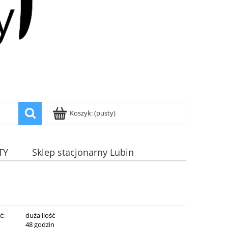
Koszyk:
(pusty)
TY
Sklep stacjonarny Lubin
ć:
duża ilość
:
48 godzin