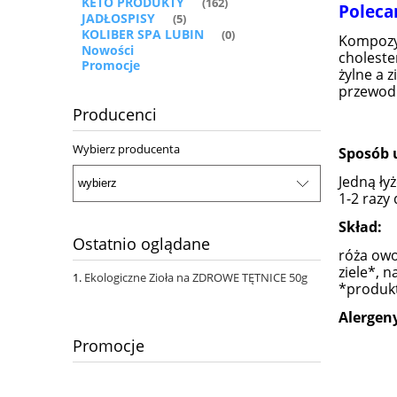
KETO PRODUKTY
(162)
Poleca
JADŁOSPISY
(5)
KOLIBER SPA LUBIN
(0)
Kompozyc
Nowości
choleste
Promocje
żylne a 
przewod
Producenci
Wybierz producenta
Sposób 
Jedną ły
1-2 razy 
Skład:
Ostatnio oglądane
róża owo
ziele*, 
Ekologiczne Zioła na ZDROWE TĘTNICE 50g
*produkt
Alergen
Promocje