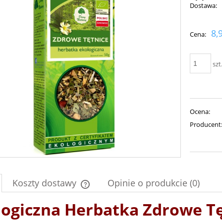
Dostawa:
Cena nie zawiera ewent
8,
Cena:
płatności
szt
Ocena:
Producent
Koszty dostawy
Opinie o produkcie (0)
logiczna Herbatka Zdrowe Tę
Cena nie zawiera ewentualnych kosztów
płatności