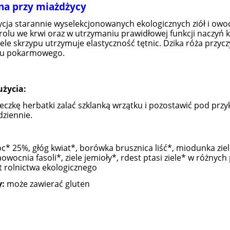
na przy miażdżycy
ja starannie wyselekcjonowanych ekologicznych ziół i o
rolu we krwi oraz w utrzymaniu prawidłowej funkcji naczy
ziele skrzypu utrzymuje elastyczność tętnic. Dzika róża prz
u pokarmowego.
użycia:
żeczkę herbatki zalać szklanką wrzątku i pozostawić pod prz
dziennie.
c* 25%, głóg kwiat*, borówka brusznica liść*, miodunka ziele
naowocnia fasoli*, ziele jemioły*, rdest ptasi ziele* w różny
 rolnictwa ekologicznego
y:
może zawierać gluten