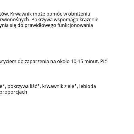
woców. Krwawnik może pomóc w obniżeniu
ń krwionośnych. Pokrzywa wspomaga krążenie
yczynia się do prawidłowego funkcjonowania
ykryciem do zaparzenia na około 10-15 minut. Pić
*, pokrzywa liść*, krwawnik ziele*, lebioda
ch proporcjach