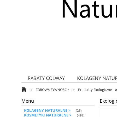
RABATY COLWAY
KOLAGENY NATU
»
»
ZDROWA ŻYWNOŚĆ
ZDROWA ŻYWNOŚĆ >
Produkty Ekologiczne
Menu
Ekologi
KOLAGENY NATURALNE >
(25)
KOSMETYKI NATURALNE >
(498)