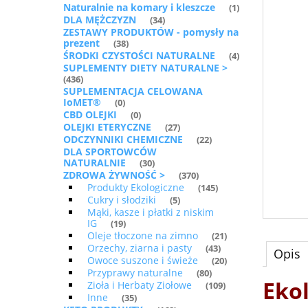
Naturalnie na komary i kleszcze
(1)
DLA MĘŻCZYZN
(34)
ZESTAWY PRODUKTÓW - pomysły na
prezent
(38)
ŚRODKI CZYSTOŚCI NATURALNE
(4)
SUPLEMENTY DIETY NATURALNE >
(436)
SUPLEMENTACJA CELOWANA
IoMET®
(0)
CBD OLEJKI
(0)
OLEJKI ETERYCZNE
(27)
ODCZYNNIKI CHEMICZNE
(22)
DLA SPORTOWCÓW
NATURALNIE
(30)
ZDROWA ŻYWNOŚĆ >
(370)
Produkty Ekologiczne
(145)
Cukry i słodziki
(5)
Mąki, kasze i płatki z niskim
IG
(19)
Oleje tłoczone na zimno
(21)
Orzechy, ziarna i pasty
(43)
Opis
Owoce suszone i świeże
(20)
Przyprawy naturalne
(80)
Eko
Zioła i Herbaty Ziołowe
(109)
Inne
(35)