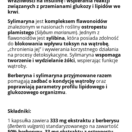
wrażliwości na insulinę
i
wspierania reakcji
związanych z przemianami glukozy i lipidów we
krwi
.
Sylimaryna
jest
kompleksem flawonoidów
znalezionym w nasionach rośliny
ostropestu
plamistego
(
Silybum marianum
). Jednym z
flawonoidów jest
sylibina
, która posiada zdolność
do
blokowania wpływu toksyn na wątrobę
,
„chronienia jej” i wywierania korzystnego działania
na procesy detoksykacyjne. Sylimaryna
wspomaga
tworzenie i wydzielanie żółci
, wspierając funkcje
wątroby.
Berberyna i sylimaryna przyjmowane razem
pomagają
zadbać o kondycję wątroby
oraz
poprawiają parametry profilu lipidowego i
glukozowego organizmu
.
Składniki:
1 kapsułka zawiera
333 mg ekstraktu z berberysu
(
Berberis vulgaris
) standaryzowanego na zawartość
50% berberyny, 33 mg ekstraktu z ostropestu