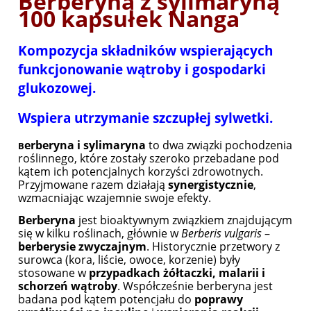
Berberyna z sylimaryną
100 kapsułek Nanga
Kompozycja składników wspierających
funkcjonowanie wątroby i gospodarki
glukozowej.
Wspiera utrzymanie szczupłej sylwetki.
erberyna i sylimaryna
to dwa związki pochodzenia
B
roślinnego, które zostały szeroko przebadane pod
kątem ich potencjalnych korzyści zdrowotnych.
Przyjmowane razem działają
synergistycznie
,
wzmacniając wzajemnie swoje efekty.
Berberyna
jest bioaktywnym związkiem znajdującym
się w kilku roślinach, głównie w
Berberis vulgaris
–
berberysie zwyczajnym
. Historycznie przetwory z
surowca (kora, liście, owoce, korzenie) były
stosowane w
przypadkach żółtaczki, malarii i
schorzeń wątroby
. Współcześnie berberyna jest
badana pod kątem potencjału do
poprawy