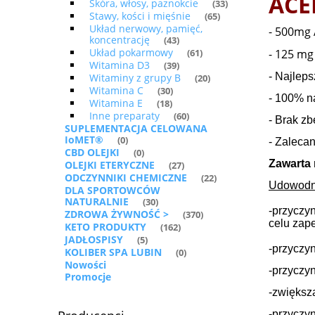
ACE
Skóra, włosy, paznokcie
(33)
Stawy, kości i mięśnie
(65)
Układ nerwowy, pamięć,
- 500mg 
koncentrację
(43)
Układ pokarmowy
- 125 mg 
(61)
Witamina D3
(39)
- Najleps
Witaminy z grupy B
(20)
Witamina C
(30)
- 100% n
Witamina E
(18)
Inne preparaty
(60)
- Brak z
SUPLEMENTACJA CELOWANA
IoMET®
(0)
- Zalecan
CBD OLEJKI
(0)
Zawarta 
OLEJKI ETERYCZNE
(27)
ODCZYNNIKI CHEMICZNE
(22)
Udowodni
DLA SPORTOWCÓW
NATURALNIE
(30)
-przyczy
ZDROWA ŻYWNOŚĆ >
(370)
celu zap
KETO PRODUKTY
(162)
JADŁOSPISY
(5)
-przyczyn
KOLIBER SPA LUBIN
(0)
Nowości
-przyczy
Promocje
-zwiększ
-przyczy