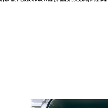
wywanie:
Przechowywać w temperaturze pokojowej w suchym mi
d oczy Blue Diamond
Płyn MICELARNY z Kolagenem
way z masażerem
Algami Colway
127,00 zł
59,90 zł
167,00 zł
79,00 zł
 regularna:
Cena regularna:
do koszyka
do koszyka