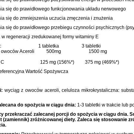
nia się do prawidłowego funkcjonowania układu nerwowego
nia się do zmniejszenia uczucia zmęczenia i znużenia
nia się do prawidłowego przebiegu czynności psychicznych (ps
 w regeneracji zredukowanej formy witaminy E
niki: 1 tabletka 3 tabletki
g z owoców Aceroli 500mg 1500 mg
ina C 125 mg (156%*) 375 mg (469%*)
ferencyjna Wartość Spożywcza
i:
wyciąg z owoców aceroli, celuloza mikrokrystaliczna: subs
alecana do spożycia w ciągu dnia:
1-3 tabletki w trakcie lub 
ży przekraczać zalecanej porcji do spożycia w ciągu dnia.
t (zamiennik) zróżnicowanej diety. Zaleca się stosowanie z
ia.