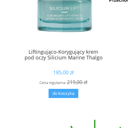
Przecho
Liftingująco-Korygujący krem
Krem po
pod oczy Silicium Marine Thalgo
Col
185,00 zł
219,00 zł
Cena regularna:
Cena
do koszyka