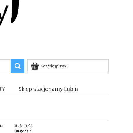
Koszyk:
(pusty)
TY
Sklep stacjonarny Lubin
ć:
duża ilość
:
48 godzin