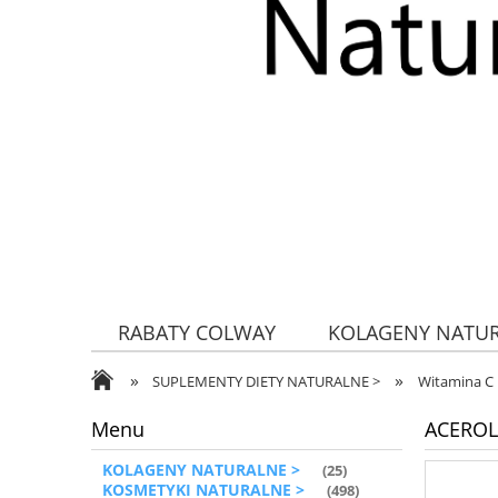
RABATY COLWAY
KOLAGENY NATU
»
»
ZDROWA ŻYWNOŚĆ
SUPLEMENTY DIETY NATURALNE >
Witamina C
Menu
ACEROLA
KOLAGENY NATURALNE >
(25)
KOSMETYKI NATURALNE >
(498)