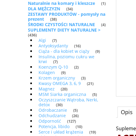
Naturalnie na komary i kleszcze
(1)
DLA MĘŻCZYZN
(34)
ZESTAWY PRODUKTÓW - pomysły na
prezent
(38)
ŚRODKI CZYSTOŚCI NATURALNE
(4)
SUPLEMENTY DIETY NATURALNE >
(436)
Algi
(7)
Antyoksydanty
(16)
Ciąża - dla kobiet w ciąży
(9)
Insulina, poziomu cukru we
krwi
(7)
Koenzym Q-10
(2)
Kolagen
(9)
Krzem organiczny
(3)
Kwasy OMEGA 3, 6, 9
(21)
Magnez
(20)
MSM Siarka organiczna
(5)
Oczyszczanie Wątroba, Nerki,
detox
(30)
Odrobaczanie
(5)
Opis
Odchudzanie
(26)
Odporność
(127)
Potencja, libido
(10)
Suplemen
Serce i układ krążenia
(19)