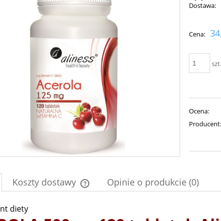
Dostawa:
Cena nie zawiera ewent
34
Cena:
płatności
szt
Ocena:
Producent
Koszty dostawy
Opinie o produkcie (0)
t diety
Cena nie zawiera ewentualnych kosztów
płatności