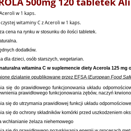
ROLA 500mg 120 tabletek Al
Aceroli w 1 kaps.
czystej witaminy C z Aceroli w 1 kaps.
za cena na rynku w stosunku do ilości tabletek.
aturalna.
będnych dodatków.
a dla dzieci, osób starszych, wegetarian.
naturalna witamina C w suplemencie diety Acerola 125 mg 
one działanie opublikowane przez EFSA (
European Food Safe
nia się do prawidłowego funkcjonowania układu odporności
ewnienia prawidłowego funkcjonowania zębów, naczyń krwionośny
ia się do utrzymania prawidłowej funkcji układu odpornościowe
nia się do ochrony składników komórki przed uszkodzeniem ok
a wchłanianie żelaza niehemowego
nia się do prawidłowego pozyskiwania energii w procesach met