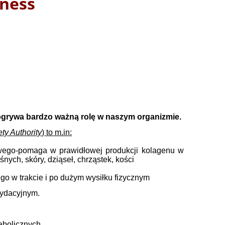
iness
ogrywa bardzo ważną rolę w naszym organizmie.
ty Authority
) to m.in:
owego-pomaga w prawidłowej produkcji kolagenu w
ch, skóry, dziąseł, chrząstek, kości
go w trakcie i po dużym wysiłku fizycznym
sydacyjnym.
abolicznych