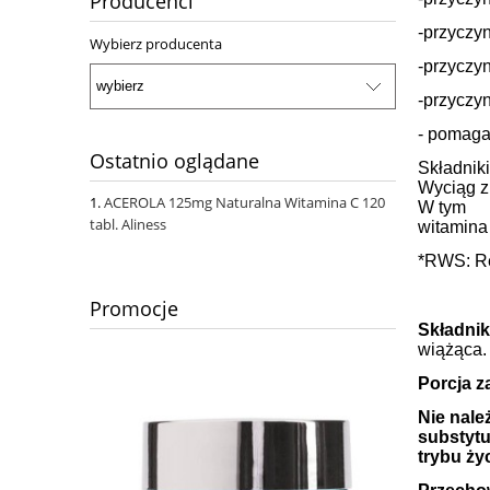
Producenci
-przyczy
Wybierz producenta
-przyczy
-przyczy
- pomaga
Ostatnio oglądane
Skład
Wycią
ACEROLA 125mg Naturalna Witamina C 120
W tym
tabl. Aliness
witam
*RWS: Re
Promocje
Składnik
wiążąca.
Porcja z
Nie nale
substytu
trybu życ