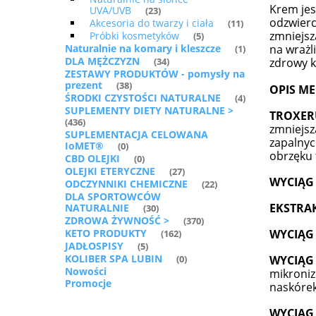
Krem jes
UVA/UVB
(23)
odzwierc
Akcesoria do twarzy i ciała
(11)
zmniejsz
Próbki kosmetyków
(5)
Naturalnie na komary i kleszcze
na wrażl
(1)
DLA MĘŻCZYZN
zdrowy k
(34)
ZESTAWY PRODUKTÓW - pomysły na
prezent
(38)
OPIS M
ŚRODKI CZYSTOŚCI NATURALNE
(4)
SUPLEMENTY DIETY NATURALNE >
TROXER
(436)
zmniejsz
SUPLEMENTACJA CELOWANA
zapalnyc
IoMET®
(0)
obrzęku 
CBD OLEJKI
(0)
OLEJKI ETERYCZNE
(27)
WYCIĄG 
ODCZYNNIKI CHEMICZNE
(22)
DLA SPORTOWCÓW
EKSTRAK
NATURALNIE
(30)
ZDROWA ŻYWNOŚĆ >
(370)
KETO PRODUKTY
WYCIĄG
(162)
JADŁOSPISY
(5)
KOLIBER SPA LUBIN
WYCIĄG 
(0)
Nowości
mikroniz
Promocje
naskórek
WYCIĄG 