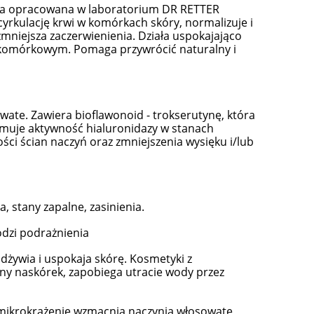
uła opracowana w laboratorium DR RETTER
rkulację krwi w komórkach skóry, normalizuje i
mniejsza zaczerwienienia. Działa uspokajająco
e komórkowym. Pomaga przywrócić naturalny i
ate. Zawiera bioflawonoid - trokserutynę, która
amuje aktywność hialuronidazy w stanach
ci ścian naczyń oraz zmniejszenia wysięku i/lub
, stany zapalne, zasinienia.
dzi podrażnienia
dżywia i uspokaja skórę. Kosmetyki z
ny naskórek, zapobiega utracie wody przez
ikrokrążenie wzmacnia naczynia włosowate