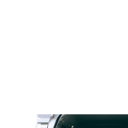
ELARNY z Kolagenem i
162 Krem Ochrona Mikrobio
Algami Colway
50 ml Purles
59,90 zł
119,00 zł
79,00 zł
124,90 zł
a regularna:
Cena regularna:
do koszyka
do koszyka