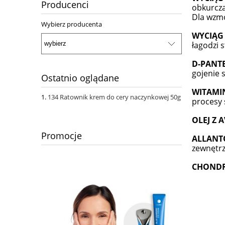
Producenci
obkurcza
Dla wzmo
Wybierz producenta
WYCIĄG 
łagodzi 
D-PANTE
gojenie s
Ostatnio oglądane
WITAMIN
134 Ratownik krem do cery naczynkowej 50g
procesy 
OLEJ Z 
Promocje
ALLANT
zewnętrz
CHONDR