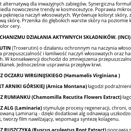
t alternatywą dla inwazyjnych zabiegów. Synergiczna form
iedla nowoczesne trendy w kosmoceutyce. Poprawia mikrocy
a pęknięcia naczyń włosowatych. Wyrównuje koloryt skóry, z
iwą skórę. Przenika do głębokich warstw skóry na poziomi
olor cery.
ECHANIZMU DZIAŁANIA AKTYWNYCH SKŁADNIKÓW. (INCI)
UTIN
(Troxerutin) o działaniu ochronnym na naczynia włosow
a przepuszczalność i łamliwość naczyń włosowatych oraz h
h. W konsekwencji dochodzi do zmniejszenia przepuszczalnoś
tkanek. Jednocześnie usprawnia przepływ krwi.
Z OCZARU WIRGINIJSKIEGO (Hamamelis Virginiana )
T ARNIKI GÓRSKIEJ (Arnica Montana)
łagodzi podrażnienia
 Z RUMIANKU
(Chamomilla Recutita Flowers Extract)
łago
Z ALG (Laminaria)
stymuluje procesy regeneracji, chroni, o
owaną Laminarią - dzięki dodatkowi alg odnawiają uszkodzo
, tworzy film nawilżający, wspomaga syntezę kolagenu.
Z RUSZCZYKA (Ruscus aculeatus Root Extract)
poprawia m