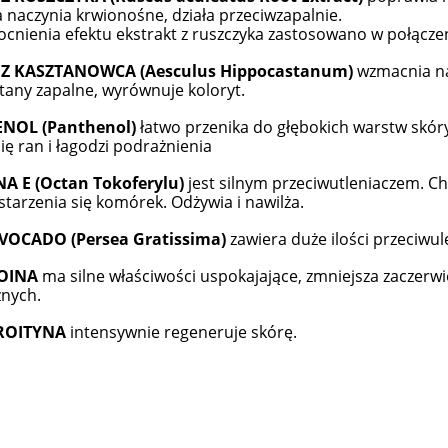
 naczynia krwionośne, działa przeciwzapalnie.
cnienia efektu ekstrakt z ruszczyka zastosowano w połączen
Z KASZTANOWCA (Aesculus Hippocastanum)
wzmacnia na
stany zapalne, wyrównuje koloryt.
NOL (Panthenol)
łatwo przenika do głębokich warstw skór
ię ran i łagodzi podrażnienia
A E (Octan Tokoferylu)
jest silnym przeciwutleniaczem. C
starzenia się komórek. Odżywia i nawilża.
AVOCADO (Persea Gratissima)
zawiera duże ilości przeciwul
OINA
ma silne właściwości uspokajające, zmniejsza zaczerwi
nych.
OITYNA
intensywnie regeneruje skórę.