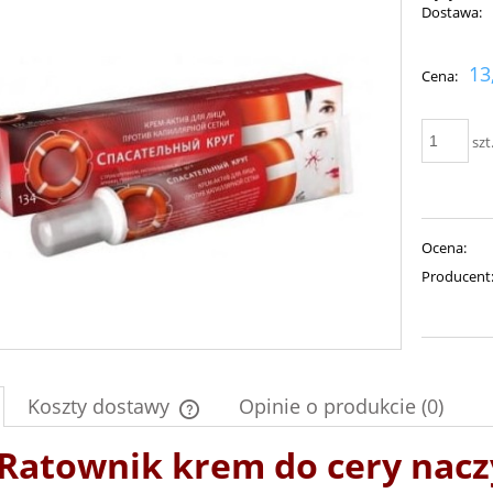
Dostawa:
Cena nie zawiera ewent
13
Cena:
płatności
szt
Ocena:
Producent
Koszty dostawy
Opinie o produkcie (0)
 Ratownik krem do cery nac
Cena nie zawiera ewentualnych kosztów
płatności