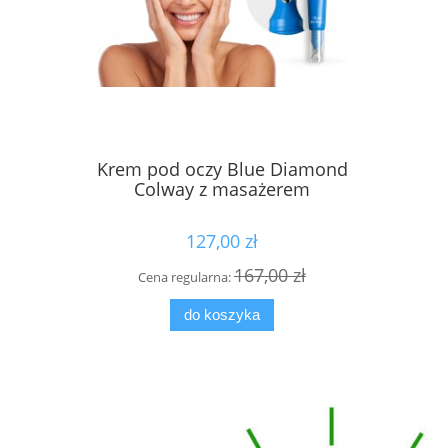
Krem pod oczy Blue Diamond
Płyn MIC
Colway z masażerem
127,00 zł
167,00 zł
Cena regularna:
Cen
do koszyka