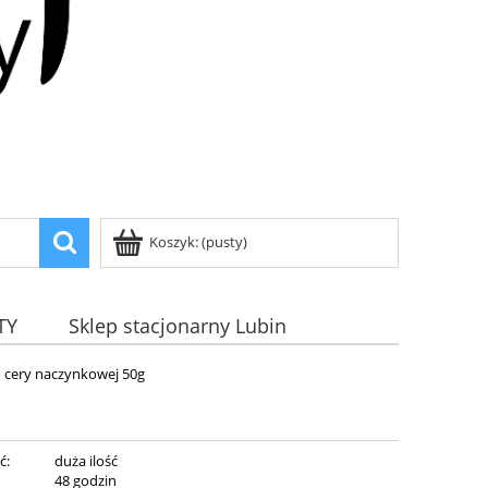
Koszyk:
(pusty)
TY
Sklep stacjonarny Lubin
 cery naczynkowej 50g
ć:
duża ilość
:
48 godzin