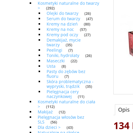
Kosmetyki naturalne do twarzy
>
(292)
Olejki do twarzy
(26)
Serum do twarzy
(47)
Kremy na dzień
(80)
Kremy na noc
(57)
Kremy pod oczy
(27)
Demakijaż, mycie
twarzy
(35)
Peelingi
(7)
Toniki, hydrolaty
(26)
Maseczki
(22)
Usta
(8)
Pasty do zębów bez
fluoru
(7)
Skóra problematyczna -
wypryski, trądzik
(35)
Pielęgnacja cery
naczynkowej
(11)
Kosmetyki naturalne do ciała
>
(112)
Opis
Makijaż
(12)
Pielęgnacja włosów bez
SLS
134
(56)
Dla dzieci >
(43)
Naturalnie na słońce