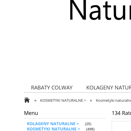
RABATY COLWAY
KOLAGENY NATU
»
»
ZDROWA ŻYWNOŚĆ
KOSMETYKI NATURALNE >
Kosmetyki naturalne
Menu
134 Rat
KOLAGENY NATURALNE >
(25)
KOSMETYKI NATURALNE >
(498)