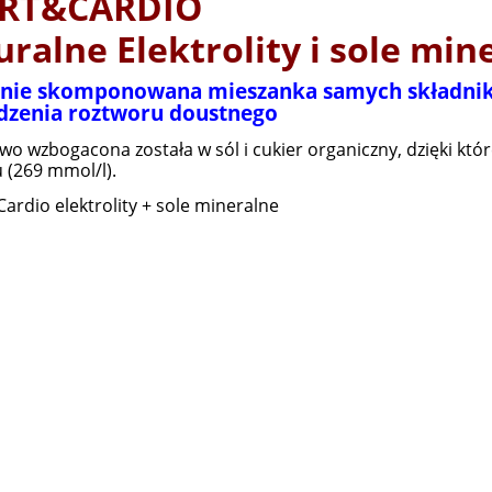
RT&CARDIO
ralne Elektrolity i sole mi
lnie skomponowana mieszanka samych składni
dzenia roztworu doustnego
o wzbogacona została w sól i cukier organiczny, dzięki kt
 (269 mmol/l).
Cardio elektrolity + sole mineralne