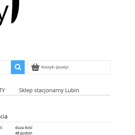
Koszyk:
(pusty)
TY
Sklep stacjonarny Lubin
cia
ć:
duża ilość
:
48 godzin