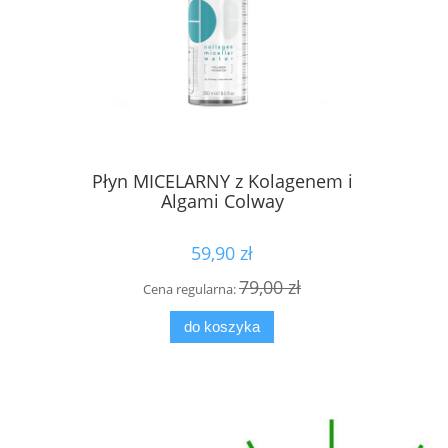
Płyn MICELARNY z Kolagenem i
162 Krem
Algami Colway
59,90 zł
79,00 zł
Cena regularna:
Cena
do koszyka