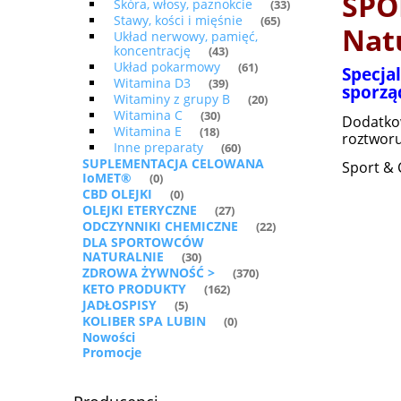
SPO
Skóra, włosy, paznokcie
(33)
Stawy, kości i mięśnie
(65)
Natu
Układ nerwowy, pamięć,
koncentrację
(43)
Układ pokarmowy
(61)
Specja
Witamina D3
(39)
sporzą
Witaminy z grupy B
(20)
Witamina C
(30)
Dodatkow
Witamina E
(18)
roztworu
Inne preparaty
(60)
SUPLEMENTACJA CELOWANA
Sport & 
IoMET®
(0)
CBD OLEJKI
(0)
OLEJKI ETERYCZNE
(27)
ODCZYNNIKI CHEMICZNE
(22)
DLA SPORTOWCÓW
NATURALNIE
(30)
ZDROWA ŻYWNOŚĆ >
(370)
KETO PRODUKTY
(162)
JADŁOSPISY
(5)
KOLIBER SPA LUBIN
(0)
Nowości
Promocje