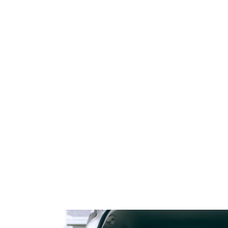
 Ochrona Mikrobiomu
Kuracja drenująca wodę i tłus
50 ml Purles
Activ Drainning 500 ml Thal
119,00 zł
112,00 zł
124,90 zł
134,90 zł
 regularna:
Cena regularna:
do koszyka
do koszyka