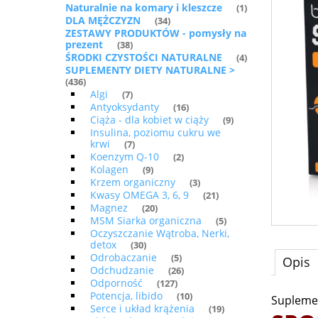
Naturalnie na komary i kleszcze
(1)
DLA MĘŻCZYZN
(34)
ZESTAWY PRODUKTÓW - pomysły na
prezent
(38)
ŚRODKI CZYSTOŚCI NATURALNE
(4)
SUPLEMENTY DIETY NATURALNE >
(436)
Algi
(7)
Antyoksydanty
(16)
Ciąża - dla kobiet w ciąży
(9)
Insulina, poziomu cukru we
krwi
(7)
Koenzym Q-10
(2)
Kolagen
(9)
Krzem organiczny
(3)
Kwasy OMEGA 3, 6, 9
(21)
Magnez
(20)
MSM Siarka organiczna
(5)
Oczyszczanie Wątroba, Nerki,
detox
(30)
Odrobaczanie
(5)
Opis
Odchudzanie
(26)
Odporność
(127)
Potencja, libido
(10)
Suplemen
Serce i układ krążenia
(19)