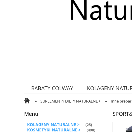
RABATY COLWAY
KOLAGENY NATU
»
»
ZDROWA ŻYWNOŚĆ
SUPLEMENTY DIETY NATURALNE >
Inne prepar
Menu
SPORT&C
KOLAGENY NATURALNE >
(25)
KOSMETYKI NATURALNE >
(498)