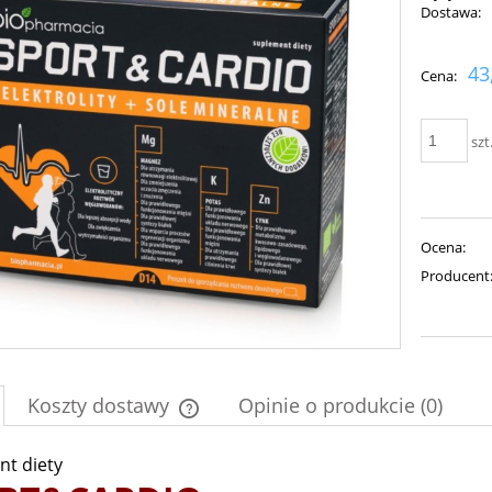
Dostawa:
Cena nie zawiera ewent
43
Cena:
płatności
szt
Ocena:
Producent
Koszty dostawy
Opinie o produkcie (0)
t diety
Cena nie zawiera ewentualnych kosztów
płatności