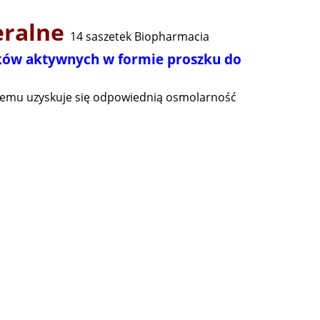
neralne
14 saszetek Biopharmacia
ków aktywnych w formie proszku do
óremu uzyskuje się odpowiednią osmolarność