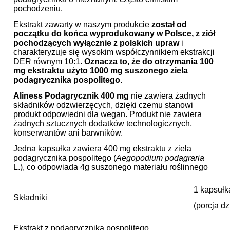
pochodzeniu.
Ekstrakt zawarty w naszym produkcie
został od
początku do końca wyprodukowany w Polsce, z ziół
pochodzących wyłącznie z polskich upraw
i
charakteryzuje się wysokim współczynnikiem ekstrakcji
DER równym 10:1.
Oznacza to, że do otrzymania 100
mg ekstraktu użyto 1000 mg suszonego ziela
podagrycznika pospolitego.
Aliness Podagrycznik 400
m
g
nie zawiera żadnych
składników odzwierzęcych, dzięki czemu stanowi
produkt odpowiedni dla wegan. Produkt nie zawiera
żadnych sztucznych dodatków technologicznych,
konserwantów ani barwników.
Jedna kapsułka zawiera 400 mg ekstraktu z ziela
podagrycznika pospolitego (
Aegopodium podagraria
L.), co odpowiada 4g suszonego materiału roślinnego
1 kapsułk
Składniki
(porcja d
Ekstrakt z podagrycznika pospolitego