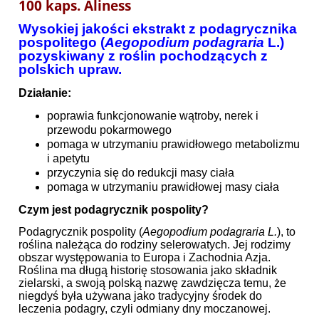
100 kaps. Aliness
Wysokiej jakości ekstrakt z podagrycznika
pospolitego (
Aegopodium podagraria
L.)
pozyskiwany z roślin pochodzących z
polskich upraw.
Działanie:
poprawia funkcjonowanie wątroby, nerek i
przewodu pokarmowego
pomaga w utrzymaniu prawidłowego metabolizmu
i apetytu
przyczynia się do redukcji masy ciała
pomaga w utrzymaniu prawidłowej masy ciała
Czym jest podagrycznik pospolity?
Podagrycznik pospolity (
Aegopodium podagraria
L.
), to
roślina należąca do rodziny selerowatych. Jej rodzimy
obszar występowania to Europa i Zachodnia Azja.
Roślina ma długą historię stosowania jako składnik
zielarski, a swoją polską nazwę zawdzięcza temu, że
niegdyś była używana jako tradycyjny środek do
leczenia podagry, czyli odmiany dny moczanowej.