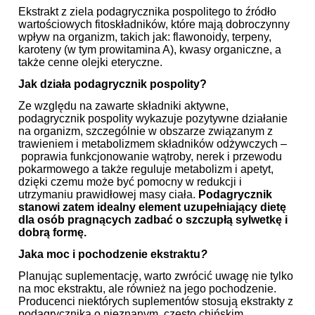
Ekstrakt z ziela podagrycznika pospolitego to źródło
wartościowych fitoskładników, które mają dobroczynny
wpływ na organizm, takich jak: flawonoidy, terpeny,
karoteny (w tym prowitamina A), kwasy organiczne, a
także cenne olejki eteryczne.
Jak działa podagrycznik pospolity?
Ze względu na zawarte składniki aktywne,
podagrycznik pospolity wykazuje pozytywne działanie
na organizm, szczególnie w obszarze związanym z
trawieniem i metabolizmem składników odżywczych –
poprawia funkcjonowanie wątroby, nerek i przewodu
pokarmowego a także reguluje metabolizm i apetyt,
dzięki czemu może być pomocny w redukcji i
utrzymaniu prawidłowej masy ciała.
Podagrycznik
stanowi zatem idealny element uzupełniający dietę
dla osób
pragnących zadbać o szczupłą sylwetkę i
dobrą formę.
Jaka moc i pochodzenie ekstraktu
?
Planując suplementację, warto zwrócić uwagę nie tylko
na moc ekstraktu, ale również na jego pochodzenie.
Producenci niektórych suplementów stosują ekstrakty z
podagrycznika o nieznanym, często chińskim