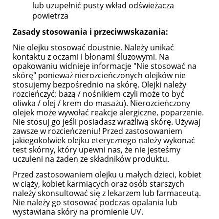
lub uzupełnić pusty wkład odświeżacza
powietrza
Zasady stosowania i przeciwwskazania:
Nie olejku stosować doustnie. Należy unikać
kontaktu z oczami i błonami śluzowymi. Na
opakowaniu widnieje informacje "Nie stosować na
skórę" ponieważ nierozcieńczonych olejków nie
stosujemy bezpośrednio na skórę. Olejki należy
rozcieńczyć: bazą / nośnikiem czyli może to być
oliwka / olej / krem do masażu). Nierozcieńczony
olejek może wywołać reakcje alergiczne, poparzenie.
Nie stosuj go jeśli posiadasz wrażliwą skórę. Używaj
zawsze w rozcieńczeniu! Przed zastosowaniem
jakiegokolwiek olejku eterycznego należy wykonać
test skórny, który upewni nas, że nie jesteśmy
uczuleni na żaden ze składników produktu.
Przed zastosowaniem olejku u małych dzieci, kobiet
w ciąży, kobiet karmiących oraz osób starszych
należy skonsultować się z lekarzem lub farmaceutą.
Nie należy go stosować podczas opalania lub
wystawiana skóry na promienie UV.