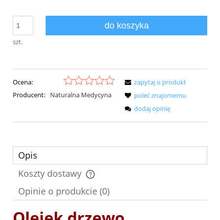
do koszyka
szt.
Ocena:
zapytaj o produkt
Producent:
Naturalna Medycyna
poleć znajomemu
dodaj opinię
Opis
Koszty dostawy
Cena nie zawiera ewentualnych kosztów płatności
Opinie o produkcie (0)
Olejek drzewo