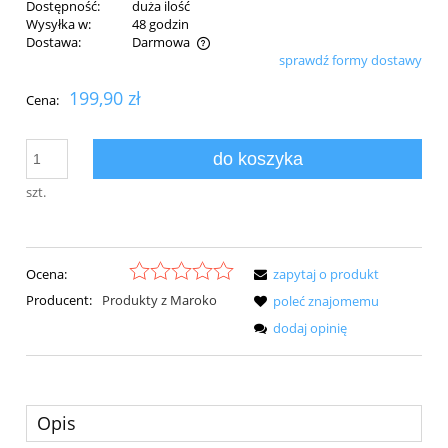
Dostępność:
duża ilość
Wysyłka w:
48 godzin
Dostawa:
Darmowa
sprawdź formy dostawy
Cena nie zawiera ewentualnych kosztów płatności
199,90 zł
Cena:
do koszyka
szt.
Ocena:
zapytaj o produkt
Producent:
Produkty z Maroko
poleć znajomemu
dodaj opinię
Opis