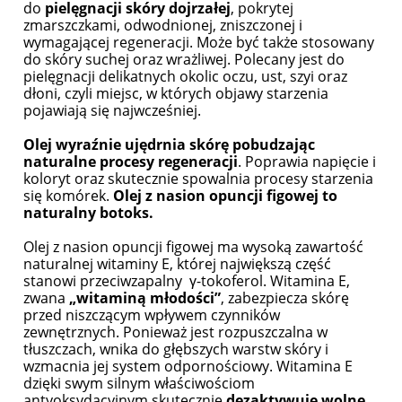
do
pielęgnacji skóry dojrzałej
, pokrytej
zmarszczkami, odwodnionej, zniszczonej i
wymagającej regeneracji. Może być także stosowany
do skóry suchej oraz wrażliwej. Polecany jest do
pielęgnacji delikatnych okolic oczu, ust, szyi oraz
dłoni, czyli miejsc, w których objawy starzenia
pojawiają się najwcześniej.
Olej wyraźnie ujędrnia skórę pobudzając
naturalne procesy regeneracji
. Poprawia napięcie i
koloryt oraz skutecznie spowalnia procesy starzenia
się komórek.
Olej z nasion opuncji figowej to
naturalny botoks.
Olej z nasion opuncji figowej ma wysoką zawartość
naturalnej witaminy E, której największą część
stanowi przeciwzapalny γ-tokoferol. Witamina E,
zwana
„witaminą młodości”
, zabezpiecza skórę
przed niszczącym wpływem czynników
zewnętrznych. Ponieważ jest rozpuszczalna w
tłuszczach, wnika do głębszych warstw skóry i
wzmacnia jej system odpornościowy. Witamina E
dzięki swym silnym właściwościom
antyoksydacyjnym skutecznie
dezaktywuje wolne