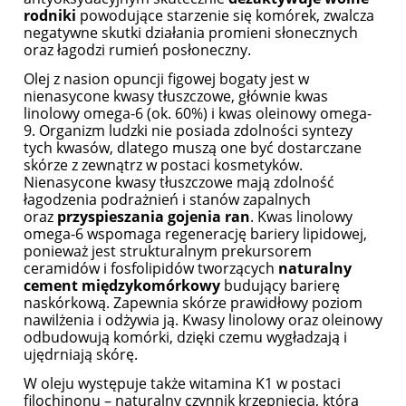
rodniki
powodujące starzenie się komórek, zwalcza
negatywne skutki działania promieni słonecznych
oraz łagodzi rumień posłoneczny.
Olej z nasion opuncji figowej bogaty jest w
nienasycone kwasy tłuszczowe, głównie kwas
linolowy omega-6 (ok. 60%) i kwas oleinowy omega-
9. Organizm ludzki nie posiada zdolności syntezy
tych kwasów, dlatego muszą one być dostarczane
skórze z zewnątrz w postaci kosmetyków.
Nienasycone kwasy tłuszczowe mają zdolność
łagodzenia podrażnień i stanów zapalnych
oraz
przyspieszania gojenia ran
. Kwas linolowy
omega-6 wspomaga regenerację bariery lipidowej,
ponieważ jest strukturalnym prekursorem
ceramidów i fosfolipidów tworzących
naturalny
cement międzykomórkowy
budujący barierę
naskórkową. Zapewnia skórze prawidłowy poziom
nawilżenia i odżywia ją. Kwasy linolowy oraz oleinowy
odbudowują komórki, dzięki czemu wygładzają i
ujędrniają skórę.
W oleju występuje także witamina K1 w postaci
filochinonu – naturalny czynnik krzepnięcia, która