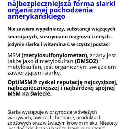
najbezpieczniejsza forma siarki
organicznej pochodzenia
amerykańskiego
Nie zawiera wypełniaczy, substancji wiążących,
smarujących, stearynianu magnezu i innych -
jedynie siarka i witamina C w czystej postaci
MSM
(metylosulfonylometan)
, znany jest
także jako dimetylosulfan
(DMSO2)
i
metylosulfan, jest organicznym związkiem
zawierającym siarkę.
OptiMSM® zyskał reputację najczystszej,
najbezpieczniejszej i najbardziej spójnej
MSM na świecie.
Siarka występuje w przyrodzie w świeżych
warzywach, owocach, herbacie, produktach
zbożowych oraz w świeżym krowim mleku. Niestety
jest dość delikatna i bardzo łatwo ją zniszczyć