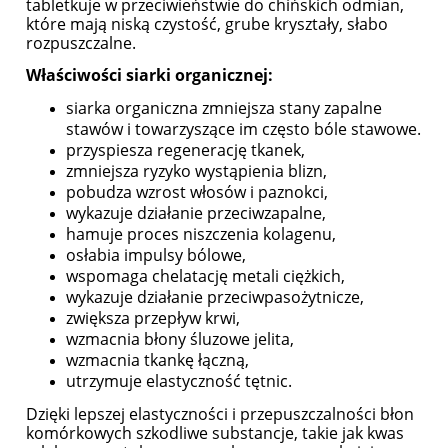
tabletkuje w przeciwieństwie do chińskich odmian,
które mają niską czystość, grube kryształy, słabo
rozpuszczalne.
Właściwości siarki organicznej:
siarka organiczna zmniejsza stany zapalne
stawów i towarzyszące im często bóle stawowe.
przyspiesza regenerację tkanek,
zmniejsza ryzyko wystąpienia blizn,
pobudza wzrost włosów i paznokci,
wykazuje działanie przeciwzapalne,
hamuje proces niszczenia kolagenu,
osłabia impulsy bólowe,
wspomaga chelatację metali ciężkich,
wykazuje działanie przeciwpasożytnicze,
zwiększa przepływ krwi,
wzmacnia błony śluzowe jelita,
wzmacnia tkankę łączną,
utrzymuje elastyczność tętnic.
Dzięki lepszej elastyczności i przepuszczalności błon
komórkowych szkodliwe substancje, takie jak kwas