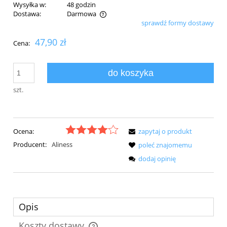
Wysyłka w:
48 godzin
Dostawa:
Darmowa
sprawdź formy dostawy
Cena nie zawiera ewentualnych kosztów płatności
47,90 zł
Cena:
do koszyka
szt.
Ocena:
zapytaj o produkt
Producent:
Aliness
poleć znajomemu
dodaj opinię
Opis
Koszty dostawy