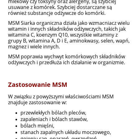
mlekowy czy toksyny oraz alergeny, są szybciej
usuwane z komórek. Szybciej dostarczane są
również substancje odżywcze do komórki.
MSM Siarka organiczna działa jako wzmacniacz wielu
witamin i innych składników odżywczych, takich jak
witamina C, koenzym Q10, wszystkie witaminy z
grupy B, witamina A, D i E, aminokwasy, selen, wapń,
magnez i wiele innych.
MSM poprawia wychwyt komórkowych składników
odżywczych i przedłuża ich działanie w organizmie.
Zastosowanie MSM
W związku z powyższymi właściwościami MSM
znajduje zastosowanie w:
przewlekłych bólach pleców,
zapaleniach i bólach stawów,
bólach mięśni,
stanach zapalnych układu moczowego,
gojeniu ran, oparzeń, owrzodzeń,