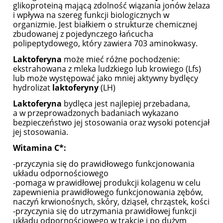
glikoproteiną mającą zdolność wiązania jonów żelaza
i wpływa na szereg funkcji biologicznych w
organizmie. Jest białkiem o strukturze chemicznej
zbudowanej z pojedynczego łańcucha
polipeptydowego, który zawiera 703 aminokwasy.
Laktoferyna
może mieć różne pochodzenie:
ekstrahowana z mleka ludzkiego lub krowiego (Lfs)
lub może występować jako mniej aktywny bydlęcy
hydrolizat
laktoferyny
(LH)
Laktoferyna
bydlęca jest najlepiej przebadana,
a w przeprowadzonych badaniach wykazano
bezpieczeństwo jej stosowania oraz wysoki potencjał
jej stosowania.
Witamina C*:
-przyczynia się do prawidłowego funkcjonowania
układu odpornościowego
-pomaga w prawidłowej produkcji kolagenu w celu
zapewnienia prawidłowego funkcjonowania zębów,
naczyń krwionośnych, skóry, dziąseł, chrząstek, kości
-przyczynia się do utrzymania prawidłowej funkcji
układu odpornościowego w trakcie i po dużym