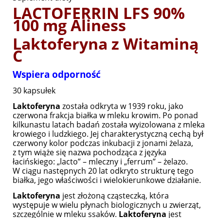
LACTOFERRIN LFS 90%
100 mg Aliness
Laktoferyna z Witaminą
C
Wspiera odporność
30 kapsułek
Laktoferyna
została odkryta w 1939 roku, jako
czerwona frakcja białka w mleku krowim. Po ponad
kilkunastu latach badań została wyizolowana z mleka
krowiego i ludzkiego. Jej charakterystyczną cechą był
czerwony kolor podczas inkubacji z jonami żelaza,
z tym wiąże się nazwa pochodząca z języka
łacińskiego: „lacto” – mleczny i „ferrum” – żelazo.
W ciągu następnych 20 lat odkryto strukturę tego
białka, jego właściwości i wielokierunkowe działanie.
Laktoferyna
jest złożoną cząsteczką, która
występuje w wielu płynach biologicznych u zwierząt,
szczególnie w mleku ssaków.
Laktoferyna
jest