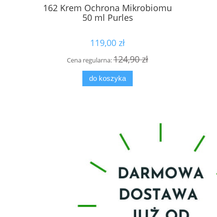
162 Krem Ochrona Mikrobiomu
Kuracja d
50 ml Purles
Activ Dr
119,00 zł
124,90 zł
Cena regularna:
Cena
do koszyka