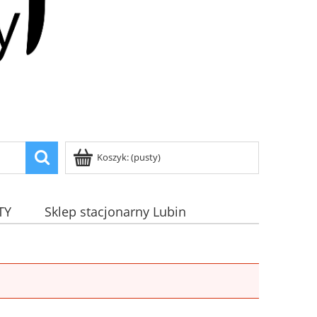
Koszyk:
(pusty)
TY
Sklep stacjonarny Lubin