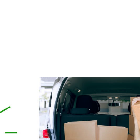
renująca wodę i tłuszcz
Liftingująco-Korygujący kre
ainning 500 ml Thalgo
pod oczy Silicium Marine Tha
112,00 zł
185,00 zł
134,90 zł
219,00 zł
 regularna:
Cena regularna:
do koszyka
do koszyka