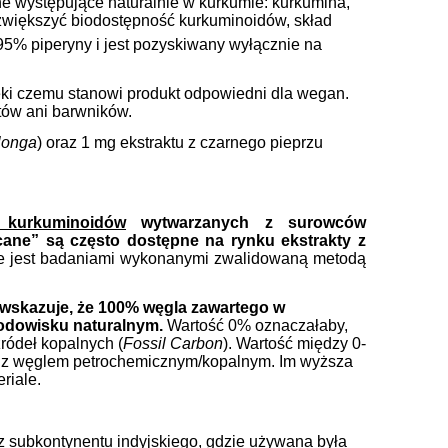
e występujące naturalnie w kurkumie: kurkumina,
większyć biodostępność kurkuminoidów, skład
 95% piperyny i jest pozyskiwany wyłącznie na
ęki czemu stanowi produkt odpowiedni dla wegan.
tów ani barwników.
longa
) oraz 1 mg ekstraktu z czarnego pieprzu
m
Krem pod oczy Blue Diamond
Płyn MICELARNY
lgo
Colway z masażerem
Algami
 kurkuminoidów
wytwarzanych z surowców
ane” są często dostępne na rynku ekstrakty z
127,00 zł
59,9
e jest badaniami wykonanymi zwalidowaną metodą
167,00 zł
Cena regularna:
Cena regular
 wskazuje, że 100% węgla zawartego w
rodowisku naturalnym.
Wartość 0% oznaczałaby,
do koszyka
do ko
ródeł kopalnych (
Fossil Carbon
). Wartość między 0-
 z węglem petrochemicznym/kopalnym. Im wyższa
riale.
 z subkontynentu indyjskiego, gdzie używana była