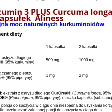
cumin 3 PLUS Curcuma longa
Cena nie zawiera ewentualnych kosztów
kapsułek Aliness
płatności
jna moc naturalnych kurkuminoidów
ent diety
1 kapsułka
2 kapsułki
z ostryżu długiego
500 mg
1000 mg
l®
(95% kurkuminy)
z czarnego pieprzu
1 mg
2 mg
de®
(95% piperyny)
i:
ekstrakt z ostryżu długiego
CurQreal®
(
Curcuma longa
, 95% 
IDE®
(
Piper nigrum
, 95% piperyny), otoczka kapsułki: (substan
porcja do spożycia w ciągu dnia niezbędna do uzyskania korzys
Nie przekraczać zalecanej porcji do spożycia w ciągu dnia.