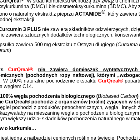
CurQreal
. W skład kompleksu wchodzą trzy związki chemiczn
sykurkumina (DMC) i bis-desmetoksykurkumina (BDMC). Aby z
®
no o naturalny ekstrakt z pieprzu
ACTAMIDE
, który zawiera
dnej ekstrakcji.
 Curcumin 3 PLUS
nie zawiera składników odzwierzęcych, dzi
nie zawiera sztucznych dodatków technologicznych, konserwan
psułka zawiera 500 mg ekstraktu z Ostryżu długiego (
Curcuma 
grum
)
renująca wodę i tłuszcz
Liftingująco-Korygujący kre
ainning 500 ml Thalgo
pod oczy Silicium Marine Tha
eks
CurQreal®
nie zawiera domieszek syntetycznych
emicznych (pochodnych ropy naftowej), którymi „wzbogac
112,00 zł
185,00 zł
y
. W 100% naturalne pochodzenie ekstraktu
CurQreal®
popart
a węglem C14.
134,90 zł
219,00 zł
 regularna:
Cena regularna:
100% węgla pochodzenia biologicznego (
Biobased Carbon
)
ie CurQreal® pochodzi z organizmów (roślin) żyjących w ś
do koszyka
do koszyka
ęgiel pochodzi z produktów petrochemicznych, węgla i innych ź
azywałaby na mieszaninę węgla o pochodzeniu biologicznym
 tym większy udział składników pochodzenia naturalnego w mate
łów o kurkumie…
est jedną z najbardziej cenionych roślin na świecie. Pochodzi