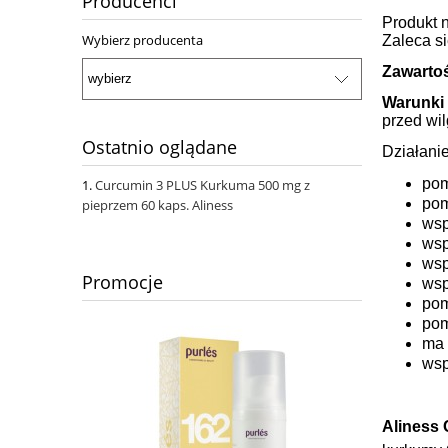
Producenci
Produkt n
Wybierz producenta
Zaleca si
Zawarto
Warunki
przed wil
Ostatnio oglądane
Działani
pom
Curcumin 3 PLUS Kurkuma 500 mg z
pom
pieprzem 60 kaps. Aliness
wsp
wsp
wsp
Promocje
wsp
pom
pom
ma 
wsp
Aliness