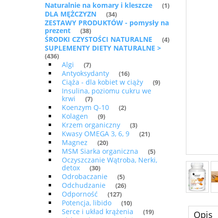
Naturalnie na komary i kleszcze
(1)
DLA MĘŻCZYZN
(34)
ZESTAWY PRODUKTÓW - pomysły na
prezent
(38)
ŚRODKI CZYSTOŚCI NATURALNE
(4)
SUPLEMENTY DIETY NATURALNE >
(436)
Algi
(7)
Antyoksydanty
(16)
Ciąża - dla kobiet w ciąży
(9)
Insulina, poziomu cukru we
krwi
(7)
Koenzym Q-10
(2)
Kolagen
(9)
Krzem organiczny
(3)
Kwasy OMEGA 3, 6, 9
(21)
Magnez
(20)
MSM Siarka organiczna
(5)
Oczyszczanie Wątroba, Nerki,
detox
(30)
Odrobaczanie
(5)
Odchudzanie
(26)
Odporność
(127)
Potencja, libido
(10)
Serce i układ krążenia
(19)
Opis