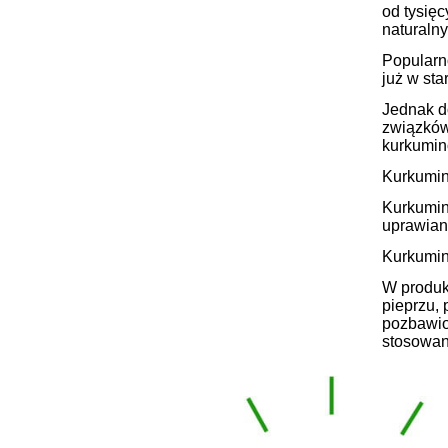
od tysięc
naturaln
Popularno
już w sta
Jednak d
związków
kurkumin
Kurkumin
Kurkumina
uprawiana
Kurkumin
W produ
pieprzu,
pozbawio
stosowan