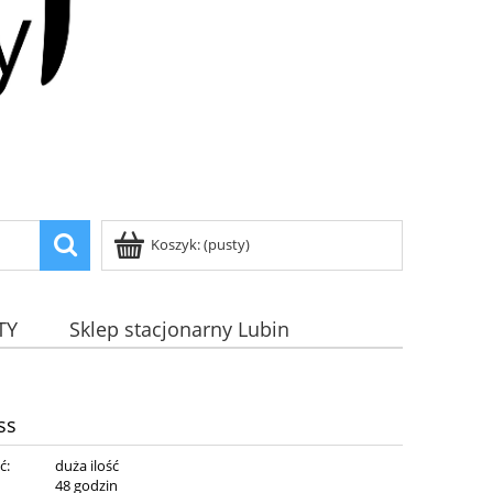
Koszyk:
(pusty)
TY
Sklep stacjonarny Lubin
ss
ć:
duża ilość
:
48 godzin