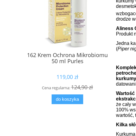
kurkumy
desmetok
wzbogaco
drodze wo
Aliness
Produkt 
Jedna ka
(
Piper ni
162 Krem Ochrona Mikrobiomu
Kuracja d
50 ml Purles
Activ Dr
Kompl
petroch
119,00 zł
kurkum
datowani
124,90 zł
Cena regularna:
Cena
Wartość 
ekstrakc
do koszyka
że cały w
100% wsk
wartość,
Kilka s
Kurkuma j