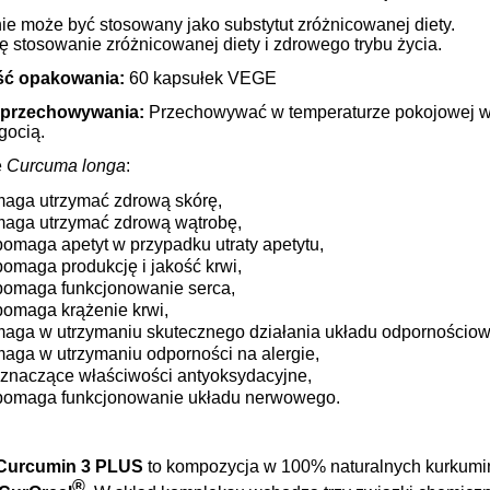
ie może być stosowany jako substytut zróżnicowanej diety.
ę stosowanie zróżnicowanej diety i zdrowego trybu życia.
ść opakowania:
60 kapsułek VEGE
 przechowywania:
Przechowywać w temperaturze pokojowej w 
gocią.
e
Curcuma longa
:
aga utrzymać zdrową skórę,
aga utrzymać zdrową wątrobę,
omaga apetyt w przypadku utraty apetytu,
omaga produkcję i jakość krwi,
omaga funkcjonowanie serca,
omaga krążenie krwi,
aga w utrzymaniu skutecznego działania układu odpornościo
aga w utrzymaniu odporności na alergie,
znaczące właściwości antyoksydacyjne,
omaga funkcjonowanie układu nerwowego.
 Curcumin 3
PLUS
to kompozycja w 100% naturalnych kurkumin
®