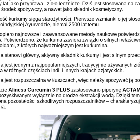
y lat jako przyprawa i zioło lecznicze. Dziś jest stosowana na 
y środek spożywczy, a nawet jako składnik kosmetyczny.
ść kurkumy sięga starożytności. Pierwsze wzmianki o jej stoso
roindyjskiej Ayurvedzie, niemal 2500 lat temu
opiero najnowsze i zaawansowane metody naukowe potwierdziły
. Potwierdzono, że kurkuma zawiera związki o silnych właściw
oidami, z których najważniejszym jest kurkumina.
a stanowi główny, aktywny składnik kurkumy i jest silnym prze
 jest jednym z najpopularniejszych, tradycyjnie używanych zió
 w różnych częściach Indii i innych krajach azjatyckich.
a jest rozpuszczalna w tłuszczach, więc należy spożywać ją po
kcie
Aliness Curcumin 3 PLUS
zastosowano piperynę
ACTAM
 pozyskiwanym wyłącznie na drodze ekstrakcji wodą. Dzięki tem
na pozostałości szkodliwych rozpuszczalników – charakteryzu
ia.