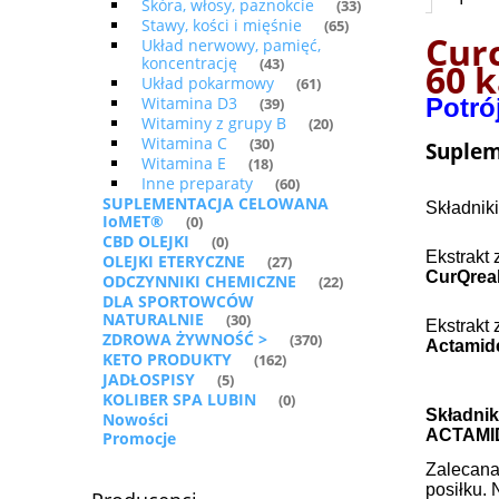
Skóra, włosy, paznokcie
(33)
Stawy, kości i mięśnie
(65)
Cur
Układ nerwowy, pamięć,
koncentrację
(43)
60 
Układ pokarmowy
(61)
Potró
Witamina D3
(39)
Witaminy z grupy B
(20)
Witamina C
(30)
Suplem
Witamina E
(18)
Inne preparaty
(60)
SUPLEMENTACJA CELOWANA
Składniki
IoMET®
(0)
CBD OLEJKI
(0)
Ekstrakt 
OLEJKI ETERYCZNE
(27)
CurQrea
ODCZYNNIKI CHEMICZNE
(22)
DLA SPORTOWCÓW
NATURALNIE
(30)
Ekstrakt 
ZDROWA ŻYWNOŚĆ >
(370)
Actami
KETO PRODUKTY
(162)
JADŁOSPISY
(5)
KOLIBER SPA LUBIN
(0)
Składnik
Nowości
ACTAM
Promocje
Zalecana 
posiłku. 