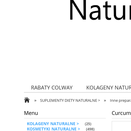
RABATY COLWAY
KOLAGENY NATU
»
»
ZDROWA ŻYWNOŚĆ
SUPLEMENTY DIETY NATURALNE >
Inne prepar
Menu
Curcumi
KOLAGENY NATURALNE >
(25)
KOSMETYKI NATURALNE >
(498)