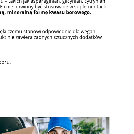
 takich jak asparaginian, glicynian, cytrynian
UE i nie powinny być stosowane w suplementach
lną, mineralną formę kwasu borowego.
ięki czemu stanowi odpowiednie dla wegan
ukt nie zawiera żadnych sztucznych dodatków
m
Krem pod oczy Blue Diamond
Płyn MICELARNY
lgo
Colway z masażerem
Algami
boru.
127,00 zł
59,9
167,00 zł
Cena regularna:
Cena regular
do koszyka
do ko