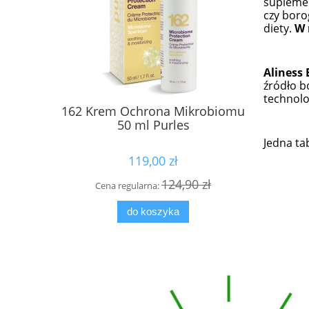
suplemen
czy boro
diety.
W 
Aliness 
źródło b
technolo
162 Krem Ochrona Mikrobiomu
Kuracja d
50 ml Purles
Activ Dr
Jedna ta
119,00 zł
124,90 zł
Cena regularna:
Cena
do koszyka