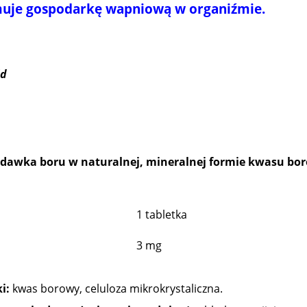
uje gospodarkę wapniową w organiźmie.
id
dawka boru w naturalnej, mineralnej formie kwasu bo
1 tabletka
3 mg
i:
kwas borowy, celuloza mikrokrystaliczna.