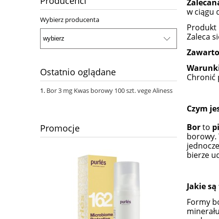
Producenci
Zalecana
w ciągu 
Wybierz producenta
Produkt 
Zaleca s
Zawarto
Warunki
Ostatnio oglądane
Chronić 
Bor 3 mg Kwas borowy 100 szt. vege Aliness
Czym jes
Bor
to
p
Promocje
borowy. 
jednocze
bierze u
Jakie są
Formy bo
minerału