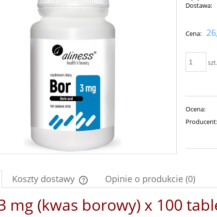
Dostawa:
Cena nie zawiera ewent
26
Cena:
płatności
szt
Ocena:
Producent
Koszty dostawy
Opinie o produkcie (0)
3 mg (kwas borowy) x 100 tabl
Cena nie zawiera ewentualnych kosztów
płatności