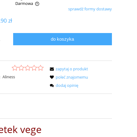
Darmowa
sprawdź formy dostawy
ualnych kosztów
,90 zł
do koszyka
.
zapytaj o produkt
:
Aliness
poleć znajomemu
dodaj opinię
etek vege