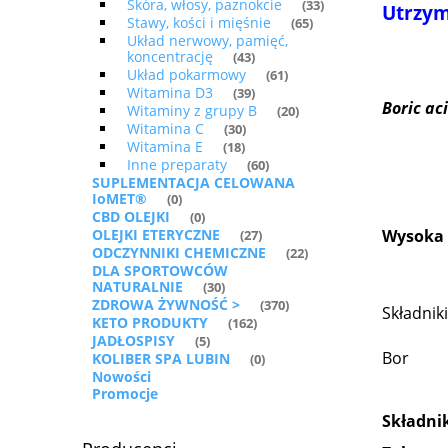
Skóra, włosy, paznokcie
(33)
Utrzym
Stawy, kości i mięśnie
(65)
Układ nerwowy, pamięć,
koncentrację
(43)
Układ pokarmowy
(61)
Witamina D3
(39)
Boric ac
Witaminy z grupy B
(20)
Witamina C
(30)
Witamina E
(18)
Inne preparaty
(60)
SUPLEMENTACJA CELOWANA
IoMET®
(0)
CBD OLEJKI
(0)
OLEJKI ETERYCZNE
Wysoka 
(27)
ODCZYNNIKI CHEMICZNE
(22)
DLA SPORTOWCÓW
NATURALNIE
(30)
ZDROWA ŻYWNOŚĆ >
(370)
Składniki
KETO PRODUKTY
(162)
JADŁOSPISY
(5)
Bor
KOLIBER SPA LUBIN
(0)
Nowości
Promocje
Składnik