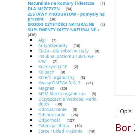
Naturalnie na komary i kleszcze
(1)
DLA MĘŻCZYZN
(34)
ZESTAWY PRODUKTÓW - pomysły na
prezent
(38)
ŚRODKI CZYSTOŚCI NATURALNE
(4)
SUPLEMENTY DIETY NATURALNE >
(436)
Algi
(7)
Antyoksydanty
(16)
Ciąża - dla kobiet w ciąży
(9)
Insulina, poziomu cukru we
krwi
(7)
Koenzym Q-10
(2)
Kolagen
(9)
Krzem organiczny
(3)
Kwasy OMEGA 3, 6, 9
(21)
Magnez
(20)
MSM Siarka organiczna
(5)
Oczyszczanie Wątroba, Nerki,
detox
(30)
Odrobaczanie
(5)
Opis
Odchudzanie
(26)
Odporność
(127)
Bor 
Potencja, libido
(10)
Serce i układ krążenia
(19)