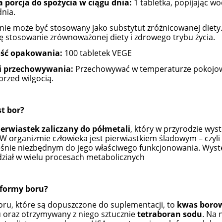
 porcja do spożycia w ciągu dnia:
1 tabletka, popijając wo
dnia.
nie może być stosowany jako substytut zróżnicowanej diety
ię stosowanie zrównoważonej diety i zdrowego trybu życia.
ść opakowania:
100 tabletek VEGE
 przechowywania:
Przechowywać w temperaturze pokojowe
przed wilgocią.
t bor?
ierwiastek zaliczany do półmetali
, który w przyrodzie wys
W organizmie człowieka jest pierwiastkiem śladowym – czyli
śnie niezbędnym do jego właściwego funkcjonowania. Wystę
dział w wielu procesach metabolicznych
 formy boru?
ru, które są dopuszczone do suplementacji, to
kwas boro
 oraz otrzymywany z niego sztucznie
tetraboran sodu
. Na