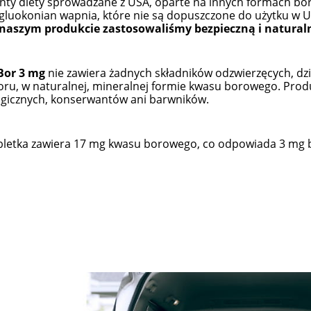
ty diety sprowadzane z USA, oparte na innych formach boru –
gluokonian wapnia, które nie są dopuszczone do użytku w 
naszym produkcie zastosowaliśmy bezpieczną i natura
Bor 3 mg
nie zawiera żadnych składników odzwierzęcych, dz
oru, w naturalnej, mineralnej formie kwasu borowego. Prod
gicznych, konserwantów ani barwników.
renująca wodę i tłuszcz
Liftingująco-Korygujący kre
ainning 500 ml Thalgo
pod oczy Silicium Marine Tha
bletka zawiera 17 mg kwasu borowego, co odpowiada 3 mg 
112,00 zł
185,00 zł
134,90 zł
219,00 zł
 regularna:
Cena regularna:
do koszyka
do koszyka