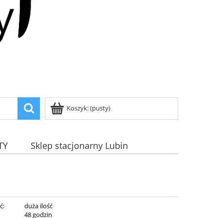
Koszyk:
(pusty)
TY
Sklep stacjonarny Lubin
ć:
duża ilość
:
48 godzin