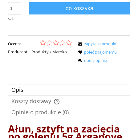
do koszyka
szt.
Ocena:
zapytaj o produkt
Producent:
Produkty z Maroko
poleć znajomemu
dodaj opinię
Opis
Koszty dostawy
Cena nie zawiera ewentualnych kosztów płatności
Opinie o produkcie (0)
Ałun, sztyft na zacięcia
po goleniu 5g Arganove